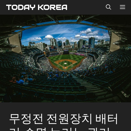
컨
TODAY KOREA
메
텐
츠
뉴
로
건
너
뛰
기
무정전 전원장치 배터