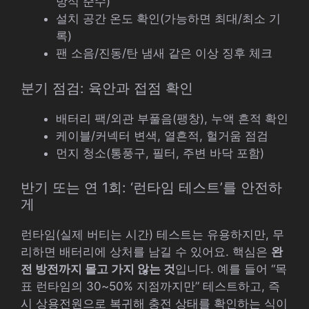
방식 준수)
설치 공간 온도 확인(가능하면 최대/최소 기
록)
팬 소음/진동/탄 냄새 같은 이상 징후 체크
분기 점검: 육안과 접점 확인
배터리 팩/외관 부풀음(팽창), 누액 흔적 확인
케이블/커넥터 변색, 열흔적, 헐거움 점검
먼지 청소(통풍구, 필터, 주변 바닥 포함)
반기 또는 연 1회: ‘런타임 테스트’를 안전하
게
런타임(실제 버티는 시간) 테스트는 유용하지만, 무
리하면 배터리에 상처를 남길 수 있어요. 핵심은
완
전 방전까지 몰고 가지 않는 것
입니다. 예를 들어 “목
표 런타임의 30~50% 지점까지만” 테스트하고, 즉
시 상용전원으로 복귀해 충전 상태를 확인하는 식이