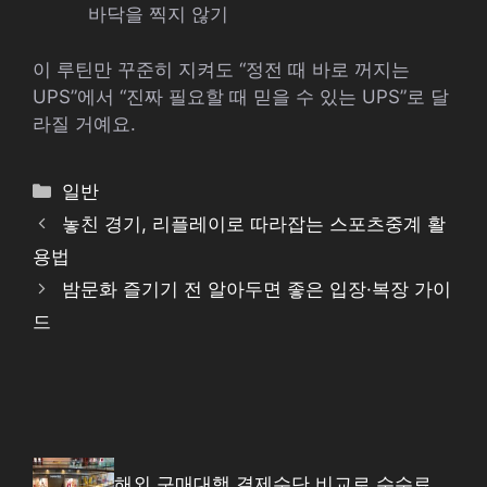
바닥을 찍지 않기
이 루틴만 꾸준히 지켜도 “정전 때 바로 꺼지는
UPS”에서 “진짜 필요할 때 믿을 수 있는 UPS”로 달
라질 거예요.
카
일반
테
놓친 경기, 리플레이로 따라잡는 스포츠중계 활
고
용법
리
밤문화 즐기기 전 알아두면 좋은 입장·복장 가이
드
해외 구매대행 결제수단 비교로 수수료